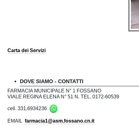
c
c
i
i
p
p
a
l
Carta dei Servizi
a
e
l
1
DOVE SIAMO - CONTATTI
-
e
FARMACIA MUNICIPALE N° 1 FOSSANO
A
VIALE REGINA ELENA N° 51 N. TEL. 0172-60539
z
1
cell. 331.6934236
i
EMAIL
farmacia1@asm.fossano.cn.it
-
e