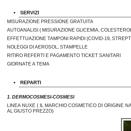
l
p
t
SERVIZI
i
MISURAZIONE PRESSIONE GRATUITA
e
AUTOANALISI ( MISURAZIONE GLICEMIA, COLESTEROLO
s
EFFETTUAZIONE TAMPONI RAPIDI (COVID-19, STRE
c
e
NOLEGGI DI AEROSOL, STAMPELLE
r
i
RITIRO REFERTI E PAGAMENTO TICKET SANITARI
v
GIORNATE A TEMA
i
a
z
REPARTI
l
i
1. DERMOCOSMESI-COSMESI
e
LINEA NUXE ( IL MARCHIO COSMETICO DI ORIGINE NA
AL GIUSTO PREZZO)
M