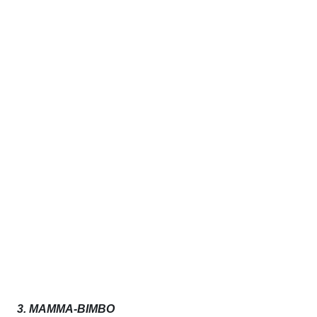
v
i
z
i
3. MAMMA-BIMBO