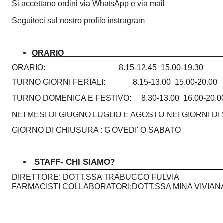
n
Si accettano ordini via WhatsApp e via mail
A
d
Seguiteci sul nostro profilo instragram
a
z
S
ORARIO____________________________________
i
p
ORARIO: 8.15-12.45 15.00-19.30
TURNO GIORNI FERIALI: 8.15-13.00 15.00-20.00
e
e
TURNO DOMENICA E FESTIVO: 8.30-13.00 16.00-20.0
c
NEI MESI DI GIUGNO LUGLIO E AGOSTO NEI GIORNI DI S
n
i
GIORNO DI CHIUSURA : GIOVEDI' O SABATO
a
d
l
STAFF- CHI SIAMO?
e
a
DIRETTORE: DOTT.SSA TRABUCCO FULVIA
FARMACISTI COLLABORATORI:DOTT.SSA MINA VIVIA
M
S
u