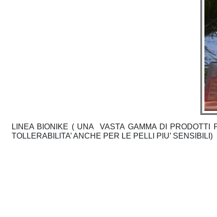
u
l
t
i
s
LINEA BIONIKE ( UNA VASTA GAMMA DI PRODOTTI 
TOLLERABILITA’ ANCHE PER LE PELLI PIU’ SENSIBILI)
e
r