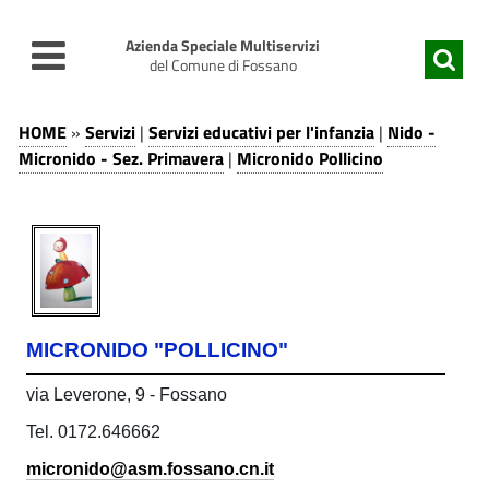
v
v
a
a
Azienda Speciale Multiservizi
i
i
del Comune di Fossano
a
a
M
l
l
S
HOME
»
Servizi
|
Servizi educativi per l'infanzia
|
Nido -
c
m
e
i
Micronido - Sez. Primavera
|
Micronido Pollicino
o
e
r
n
n
c
t
u
v
r
e
p
i
n
r
o
z
u
i
n
t
n
i
MICRONIDO "POLLICINO"
o
c
|
i
p
i
S
via Leverone, 9 - Fossano
r
p
d
i
a
e
Tel. 0172.646662
o
n
l
r
micronido@asm.fossano.cn.it
c
e