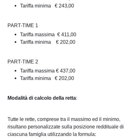
i
e
Tariffa minima € 243,00
d
M
o
PART-TIME 1
u
-
Tariffa massima € 411,00
l
Tariffa minima € 202,00
M
t
i
PART-TIME 2
c
i
Tariffa massima € 437,00
r
s
Tariffa minima € 202,00
o
e
n
Modalità di calcolo della retta
:
r
i
v
d
Tutte le rette, comprese tra il massimo ed il minimo,
o
i
risultano personalizzate sulla posizione reddituale di
-
ciascuna famiglia utilizzando la formula:
z