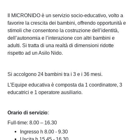
P
v
i
.
o
p
i
Il MICRONIDO è un servizio socio-educativo, volto a
a
z
l
favorire la crescita dei bambini, offrendo opportunità e
l
stimoli che consentono la costruzione dell’identità,
i
l
e
dell’autonomia e l’interazione con altri bambini e
e
adulti. Si tratta di una realtà di dimensioni ridotte
i
d
rispetto ad un Asilo Nido.
c
u
i
c
Si accolgono 24 bambini tra i 3 e i 36 mesi.
n
a
L’Equipe educativa è composta da 1 coordinatore, 3
educatrici e 1 operatore ausiliario.
t
o
i
-
v
Orario di servizio
:
A
i
Full-time: 8.00 – 16.30
z
Ingresso h 8.00 - 9.30
p
Uscita h 15.45 - 16.30