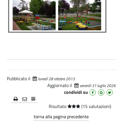
M
i
c
r
o
n
i
d
o
Pubblicato il
lunedì 28 ottobre 2013
P
Aggiornato il
venerdì 31 luglio 2026
condividi su
o
l
Risultato
(15 valutazioni)
l
torna alla pagina precedente
i