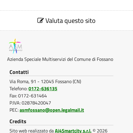
c
i
S
e
Valuta questo sito
n
z
i
o
o
-
n
e
A
V
Azienda Speciale Multiservizi del Comune di Fossano
z
a
l
i
Contatti
u
e
Via Roma, 91 - 12045 Fossano (CN)
t
a
Telefono:
0172-636135
n
z
Fax: 0172-631464
d
i
P.IVA: 02878420047
o
a
PEC:
asmfossano@open.legalmail.it
n
S
e
Credits
p
p
Sito web realizzato da
Ai4Smartcity s.r.l.
© 2026
o