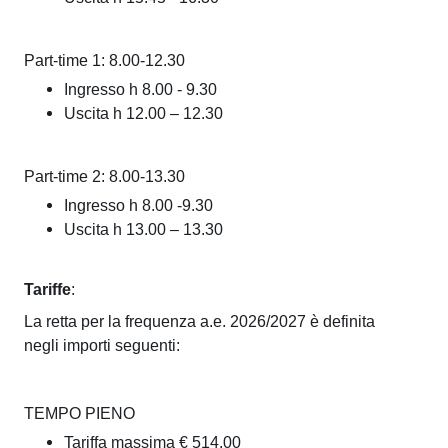
i
e
r
e
Part-time 1: 8.00-12.30
l
n
Ingresso h 8.00 - 9.30
'
Uscita h 12.00 – 12.30
d
i
a
n
Part-time 2: 8.00-13.30
S
f
Ingresso h 8.00 -9.30
Uscita h 13.00 – 13.30
a
p
n
e
Tariffe
:
z
c
La retta per la frequenza a.e. 2026/2027 è definita
i
negli importi seguenti:
i
a
a
|
TEMPO PIENO
l
N
Tariffa massima € 514,00