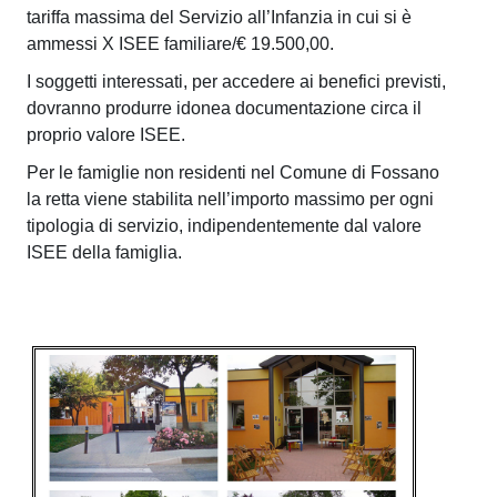
S
tariffa massima del Servizio all’Infanzia in cui si è
i
ammessi X ISEE familiare/€ 19.500,00.
e
z
I soggetti interessati, per accedere ai benefici previsti,
dovranno produrre idonea documentazione circa il
.
proprio valore ISEE.
P
Per le famiglie non residenti nel Comune di Fossano
r
la retta viene stabilita nell’importo massimo per ogni
i
tipologia di servizio, indipendentemente dal valore
ISEE della famiglia.
m
a
v
e
r
a
|