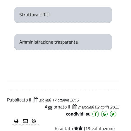
z
e
i
.
i
p
n
Struttura Uffici
a
d
e
l
a
n
e
S
Amministrazione trasparente
d
p
a
e
S
c
p
i
a
e
l
Pubblicato il
c
giovedì 17 ottobre 2013
e
Aggiornato il
mercoledì 02 aprile 2025
i
condividi su
M
a
u
Risultato
(19 valutazioni)