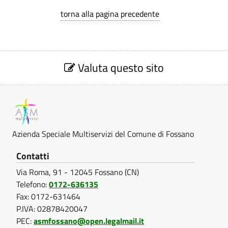
l
l
torna alla pagina precedente
t
e
i
M
s
S
u
e
Valuta questo sito
e
z
l
r
i
o
t
v
n
e
i
i
V
Azienda Speciale Multiservizi del Comune di Fossano
z
s
a
l
i
Contatti
e
u
Via Roma, 91 - 12045 Fossano (CN)
t
r
a
Telefono:
0172-636135
z
Fax: 0172-631464
v
i
P.IVA: 02878420047
o
i
PEC:
asmfossano@open.legalmail.it
n