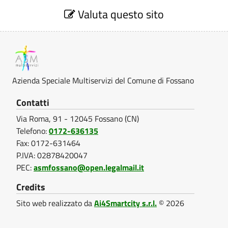
S
i
i
l
e
Valuta questo sito
n
a
z
e
f
i
l
o
o
M
e
n
r
e
u
m
M
V
a
Azienda Speciale Multiservizi del Comune di Fossano
l
u
a
z
l
Contatti
l
t
i
u
o
Via Roma, 91 - 12045 Fossano (CN)
t
t
i
n
a
Telefono:
0172-636135
i
z
e
Fax: 0172-631464
s
i
s
e
P.IVA: 02878420047
o
e
s
PEC:
asmfossano@open.legalmail.it
e
n
e
r
e
r
Credits
r
p
v
v
v
Sito web realizzato da
Ai4Smartcity s.r.l.
© 2026
o
i
r
i
i
t
z