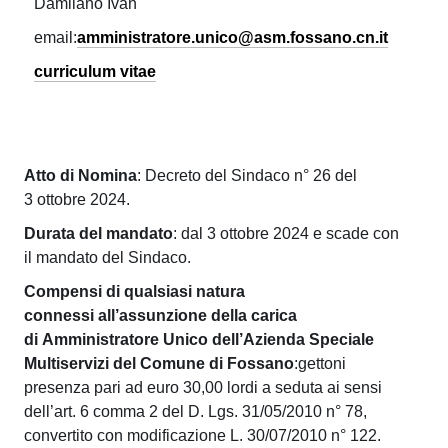
a
Damilano Ivan
i
i
.
z
t
email:
amministratore.unico@asm.fossano.cn.it
p
n
i
a
e
curriculum vitae
i
o
l
n
s
r
e
d
t
a
e
S
r
Atto di Nomina
: Decreto del Sindaco n° 26 del
U
p
3 ottobre 2024.
a
e
n
t
Durata del mandato
: dal 3 ottobre 2024 e scade con
c
il mandato del Sindaco.
i
i
o
a
Compensi di qualsiasi natura
r
c
l
connessi all’assunzione della carica
e
e
o
di Amministratore Unico dell’Azienda Speciale
:
U
Multiservizi del Comune di Fossano
:gettoni
-
c
presenza pari ad euro 30,00 lordi a seduta ai sensi
n
o
dell’art. 6 comma 2 del D. Lgs. 31/05/2010 n° 78,
A
i
m
convertito con modificazione L. 30/07/2010 n° 122.