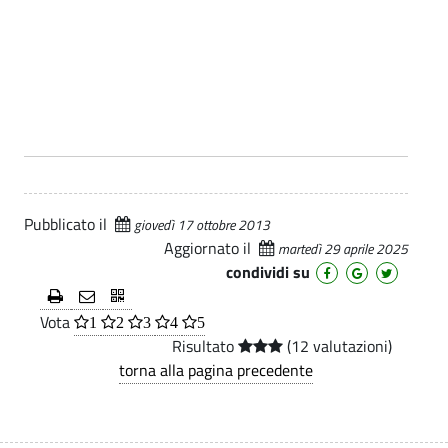
u
z
c
n
o
i
i
-
c
e
a
A
n
z
z
i
d
i
o
a
n
e
e
Pubblicato il
giovedì 17 ottobre 2013
n
S
,
Aggiornato il
martedì 29 aprile 2025
d
s
condividi su
p
e
a
e
r
Vota
1
2
3
4
5
S
v
Risultato
(12 valutazioni)
c
p
i
torna alla pagina precedente
i
z
e
i
a
c
,