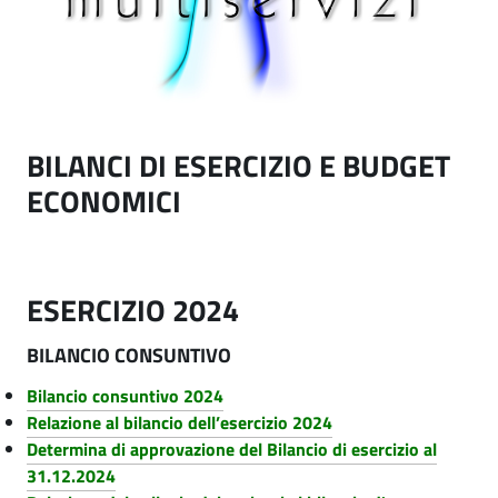
z
i
i
.
i
p
n
a
i
e
l
s
n
e
t
BILANCI DI ESERCIZIO E BUDGET
d
r
ECONOMICI
a
a
S
z
p
i
ESERCIZIO 2024
o
e
BILANCIO CONSUNTIVO
n
c
Bilancio consuntivo 2024
e
Relazione al bilancio dell’esercizio 2024
i
t
Determina di approvazione del Bilancio di esercizio al
a
r
31.12.2024