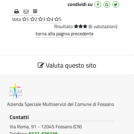
condividi su
Vota
1
2
3
4
5
Risultato
(6 valutazioni)
torna alla pagina precedente
S
e
Valuta questo sito
z
i
o
n
e
V
Azienda Speciale Multiservizi del Comune di Fossano
a
l
Contatti
u
Via Roma, 91 - 12045 Fossano (CN)
t
a
Telefono:
0172-636135