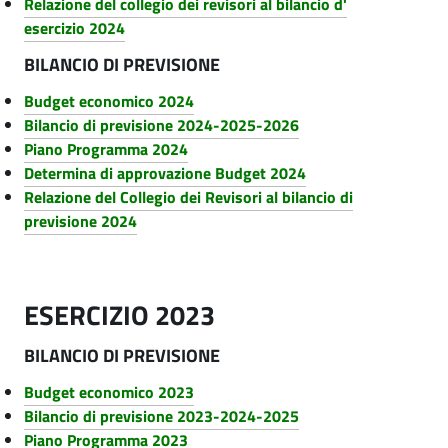
Relazione del collegio dei revisori al bilancio d'
l
a
esercizio 2024
s
e
BILANCIO DI PREVISIONE
p
M
Budget economico 2024
a
u
Bilancio di previsione 2024-2025-2026
r
Piano Programma 2024
l
e
Determina di approvazione Budget 2024
Relazione del Collegio dei Revisori al bilancio di
t
n
previsione 2024
t
i
e
s
|
ESERCIZIO 2023
e
B
r
BILANCIO DI PREVISIONE
i
v
Budget economico 2023
l
Bilancio di previsione 2023-2024-2025
i
a
Piano Programma 2023