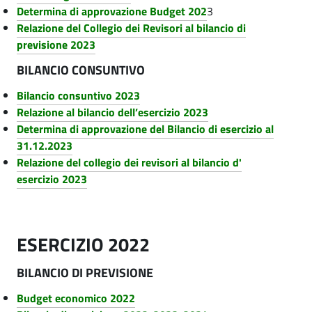
n
Determina di approvazione Budget 202
3
z
Relazione del Collegio dei Revisori al bilancio di
c
i
previsione 2023
i
BILANCIO CONSUNTIVO
-
Bilancio consuntivo 2023
A
Relazione al bilancio dell’esercizio 2023
z
Determina di approvazione del Bilancio di esercizio al
i
31.12.2023
Relazione del collegio dei revisori al bilancio d'
e
esercizio 2023
n
d
a
ESERCIZIO 2022
S
BILANCIO DI PREVISIONE
p
e
Budget economico 2022