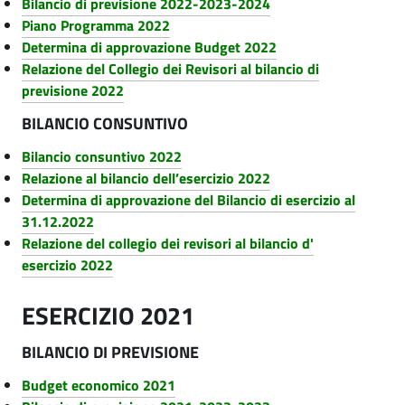
Bilancio di previsione 2022-2023-2024
c
Piano Programma 2022
i
Determina di approvazione Budget 2022
a
Relazione del Collegio dei Revisori al bilancio di
previsione 2022
l
BILANCIO CONSUNTIVO
e
M
Bilancio consuntivo 2022
Relazione al bilancio dell’esercizio 2022
u
Determina di approvazione del Bilancio di esercizio al
l
31.12.2022
t
Relazione del collegio dei revisori al bilancio d'
esercizio 2022
i
s
ESERCIZIO 2021
e
BILANCIO DI PREVISIONE
r
Budget economico 2021
v