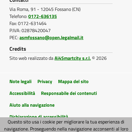
S
a
u
Via Roma, 91 - 12045 Fossano (CN)
t
s
p
a
Telefono:
0172-636135
z
p
Fax: 0172-631464
e
i
P.IVA: 02878420047
a
o
c
PEC:
asmfossano@open.legalmail.it
n
r
e
i
Credits
e
p
Sito web realizzato da
Ai4Smartcity s.r.l.
© 2026
a
o
n
r
t
l
t
a
e
e
Note legali
Privacy
Mappa del sito
l
|
e
M
Accessibilità
Responsabile dei contenuti
P
u
Aiuto alla navigazione
r
l
o
Dichiarazione di accessibilità
Questo sito usa i cookie per migliorare la tua esperienza di
t
v
navigazione. Proseguendo nella navigazione acconsenti al loro