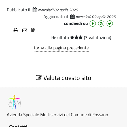
e
i
i
.
Pubblicato il
mercoledì 02 aprile 2025
n
p
n
Aggiornato il
mercoledì 02 aprile 2025
a
i
t
condividi su
l
s
i
e
Risultato
(3 valutazioni)
t
-
torna alla pagina precedente
r
A
a
z
z
S
i
i
e
Valuta questo sito
z
o
e
i
n
o
n
n
e
e
d
t
V
Azienda Speciale Multiservizi del Comune di Fossano
a
a
r
l
Contatti