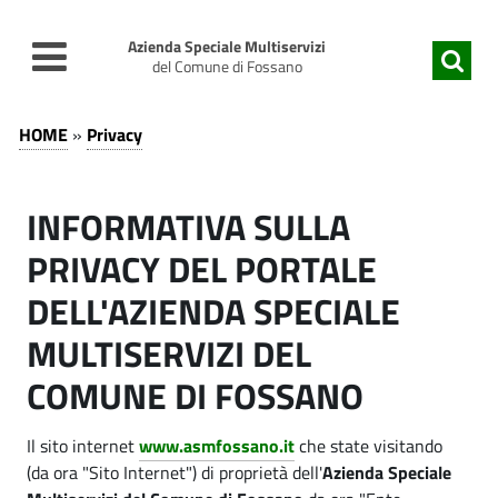
v
v
a
a
Azienda Speciale Multiservizi
i
i
del Comune di Fossano
a
a
P
l
l
P
HOME
»
Privacy
c
m
r
r
o
e
i
n
n
i
INFORMATIVA SULLA
t
u
v
v
e
p
PRIVACY DEL PORTALE
a
n
r
a
c
DELL'AZIENDA SPECIALE
u
i
c
t
n
y
MULTISERVIZI DEL
o
c
-
y
COMUNE DI FOSSANO
p
i
A
r
p
-
i
a
z
Il sito internet
www.asmfossano.it
che state visitando
A
n
l
(da ora "Sito Internet") di proprietà dell'
Azienda Speciale
i
c
e