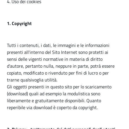
4. Uso dei cookies
l
l
t
e
i
1. Copyright
M
s
u
e
Tutti i contenuti, i dati, le immagini e le informazioni
l
r
presenti all'interno del Sito Internet sono protetti ai
t
v
sensi delle vigenti normative in materia di diritto
d'autore, pertanto nulla, neppure in parte, potrà essere
i
i
copiato, modificato o rivenduto per fini di lucro o per
z
s
trarne qualsivoglia utilità.
i
Gli oggetti presenti in questo sito per lo scaricamento
e
(download) quali ad esempio la modulistica sono
liberamente e gratuitamente disponibili. Quanto
r
reperibile via download è coperto da copyright.
v
i