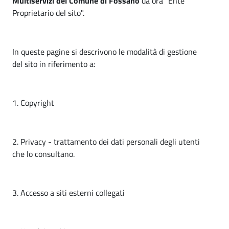
z
Multiservizi del Comune di Fossano
da ora "Ente
e
i
.
Proprietario del sito".
i
p
n
a
d
e
l
In queste pagine si descrivono le modalità di gestione
a
n
e
del sito in riferimento a:
S
d
p
a
1. Copyright
e
S
c
p
i
2. Privacy - trattamento dei dati personali degli utenti
a
che lo consultano.
e
l
c
e
3. Accesso a siti esterni collegati
i
M
a
u