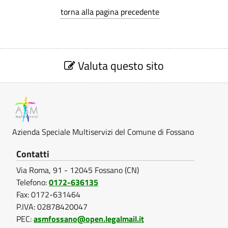
torna alla pagina precedente
S
e
Valuta questo sito
z
i
o
n
e
V
Azienda Speciale Multiservizi del Comune di Fossano
a
l
Contatti
u
Via Roma, 91 - 12045 Fossano (CN)
t
a
Telefono:
0172-636135
z
Fax: 0172-631464
i
P.IVA: 02878420047
o
PEC:
asmfossano@open.legalmail.it
n