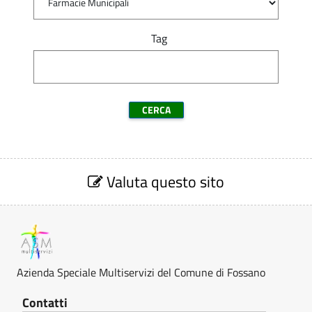
v
l
i
t
Tag
z
i
i
s
e
r
S
v
e
Valuta questo sito
z
i
i
z
o
n
i
e
V
Azienda Speciale Multiservizi del Comune di Fossano
a
l
Contatti
u