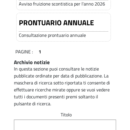
o
i
Avviso fruizione scontistica per l'anno 2026
i
.
t
p
z
a
PRONTUARIO ANNUALE
i
i
l
e
z
e
Consultazione prontuario annuale
-
i
A
PAGINE :
1
e
z
Archivio notizie
-
i
In questa sezione puoi consultare le notizie
pubblicate ordinate per data di pubblicazione. La
A
e
maschera di ricerca sotto riportata ti consente di
n
z
effettuare ricerche mirate oppure se vuoi vedere
d
tutti i documenti presenti premi soltanto il
i
pulsante di ricerca.
a
e
S
Titolo
n
p