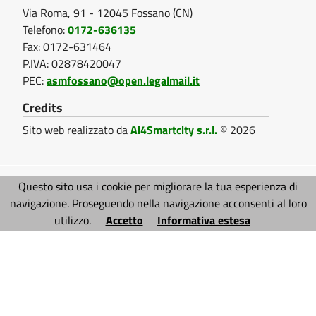
Via Roma, 91 - 12045 Fossano (CN)
t
a
Telefono:
0172-636135
z
Fax: 0172-631464
i
P.IVA: 02878420047
o
PEC:
asmfossano@open.legalmail.it
n
e
Credits
p
Sito web realizzato da
Ai4Smartcity s.r.l.
© 2026
o
r
t
a
Note legali
Privacy
Mappa del sito
Questo sito usa i cookie per migliorare la tua esperienza di
l
navigazione. Proseguendo nella navigazione acconsenti al loro
e
Accessibilità
Responsabile dei contenuti
utilizzo.
Accetto
Informativa estesa
Aiuto alla navigazione
Dichiarazione di accessibilità