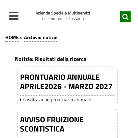
v
v
a
a
Azienda Speciale Multiservizi
i
i
del Comune di Fossano
a
a
A
l
l
A
HOME
»
Archivio notizie
c
m
r
r
o
e
c
n
n
c
Notizie: Risultati della ricerca
t
u
h
h
e
p
i
PRONTUARIO ANNUALE
n
r
i
v
APRILE2026 - MARZO 2027
u
i
v
t
n
i
o
c
Consultazione prontuario annuale
o
i
p
i
n
r
p
o
AVVISO FRUIZIONE
i
a
o
n
SCONTISTICA
n
l
t
c
e