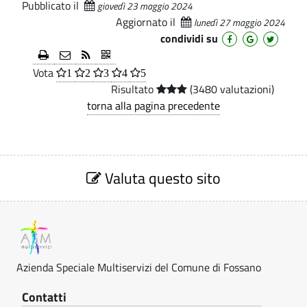
E
Pubblicato il
giovedì 23 maggio 2024
e
i
.
Aggiornato il
lunedì 27 maggio 2024
D
p
n
condividi su
a
d
U
l
Vota
a
1
2
3
4
5
T
e
Risultato
(3480 valutazioni)
S
A
torna alla pagina precedente
p
P
e
U
c
S
e
Valuta questo sito
B
i
z
i
a
B
o
l
n
L
e
e
I
V
Azienda Speciale Multiservizi del Comune di Fossano
M
a
C
l
u
Contatti
u