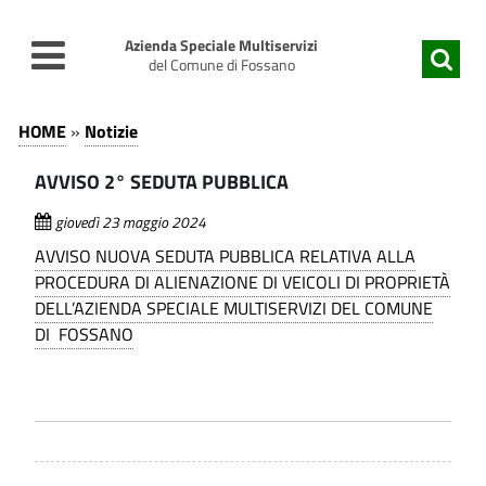
v
v
a
a
Azienda Speciale Multiservizi
i
i
del Comune di Fossano
a
a
A
l
l
N
HOME
»
Notizie
c
m
o
V
o
e
AVVISO 2° SEDUTA PUBBLICA
t
n
n
V
t
u
i
giovedì 23 maggio 2024
I
e
p
z
AVVISO NUOVA SEDUTA PUBBLICA RELATIVA ALLA
n
r
S
PROCEDURA DI ALIENAZIONE DI VEICOLI DI PROPRIETÀ
i
u
i
DELL’AZIENDA SPECIALE MULTISERVIZI DEL COMUNE
O
t
n
e
DI FOSSANO
o
c
-
2
p
i
A
r
p
°
i
a
z
S
n
l
i
c
e