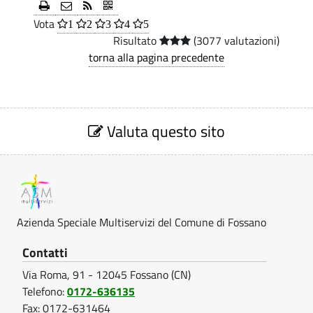
Z
e
i
.
Vota
I
1
2
3
4
5
p
n
Risultato
(3077 valutazioni)
a
d
O
torna alla pagina precedente
l
a
N
e
S
E
S
p
e
Valuta questo sito
D
e
z
i
I
c
o
I
i
n
e
a
N
V
Azienda Speciale Multiservizi del Comune di Fossano
l
a
T
l
Contatti
e
u
E
Via Roma, 91 - 12045 Fossano (CN)
t
M
a
Telefono:
0172-636135
R
u
z
Fax: 0172-631464