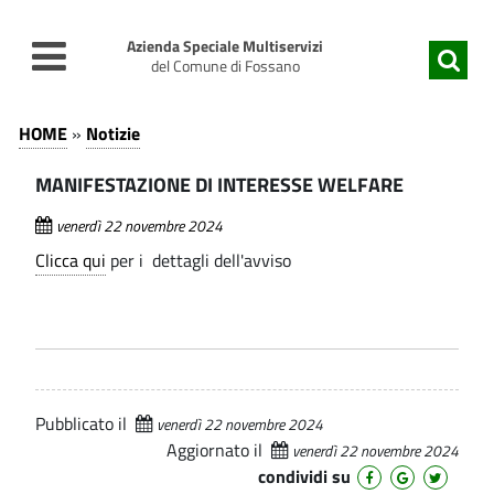
v
v
a
a
Azienda Speciale Multiservizi
i
i
del Comune di Fossano
a
a
M
l
l
N
HOME
»
Notizie
c
m
o
A
o
e
MANIFESTAZIONE DI INTERESSE WELFARE
t
n
n
N
t
u
i
venerdì 22 novembre 2024
I
e
p
z
Clicca qui
per i dettagli dell'avviso
n
r
F
i
u
i
E
t
n
e
o
c
-
S
p
i
A
r
p
T
Pubblicato il
venerdì 22 novembre 2024
i
a
z
Aggiornato il
A
venerdì 22 novembre 2024
n
l
i
condividi su
c
e