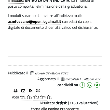
il modulo)
ENTRO LA DATA INDICATA.
La rinuncia al
U
l
posto comporta l’eliminazione dalla graduatoria.
t
A
I moduli saranno da inviare all’indirizzo mail:
i
T
asmfossano@open.legalmail.it
corredati da copia
s
digitale di documento d’identità valido del dichiarante.
O
e
R
r
I
v
i
A
z
N
Pubblicato il
i
giovedì 02 ottobre 2025
.
Aggiornato il
mercoledì 15 ottobre 2025
condividi su
1
A
Vota
1
2
3
4
5
Risultato
(3160 valutazioni)
.
torna alla pagina precedente