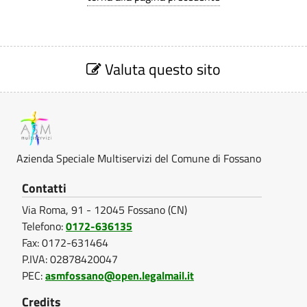
E
.
S
2
e
Valuta questo sito
z
0
i
o
2
n
e
5
V
Azienda Speciale Multiservizi del Comune di Fossano
/
a
l
Contatti
2
u
Via Roma, 91 - 12045 Fossano (CN)
t
0
a
Telefono:
0172-636135
z
Fax: 0172-631464
2
i
P.IVA: 02878420047
o
6
PEC:
asmfossano@open.legalmail.it
n
e
-
Credits