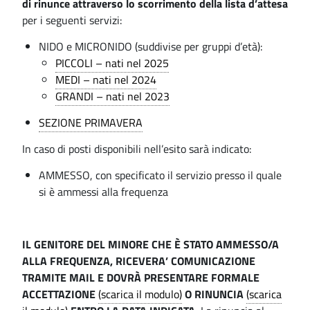
R
di rinunce attraverso lo scorrimento della lista d’attesa
e
i
.
per i seguenti servizi:
R
p
n
a
NIDO e MICRONIDO (suddivise per gruppi d’età):
d
I
l
PICCOLI – nati nel 2025
a
M
e
MEDI – nati nel 2024
S
GRANDI – nati nel 2023
E
p
SEZIONE PRIMAVERA
N
e
In caso di posti disponibili nell’esito sarà indicato:
T
c
AMMESSO, con specificato il servizio presso il quale
O
i
si è ammessi alla frequenza
a
G
l
R
IL GENITORE DEL MINORE CHE È STATO AMMESSO/A
e
ALLA FREQUENZA, RICEVERA’ COMUNICAZIONE
A
M
TRAMITE MAIL E DOVRÀ PRESENTARE FORMALE
D
ACCETTAZIONE
(scarica il modulo)
O RINUNCIA
(scarica
u