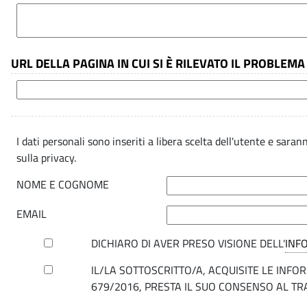
s
b
i
.
p
i
s
a
l
l
URL DELLA PAGINA IN CUI SI È RILEVATO IL PROBLEMA
i
e
i
t
b
à
I dati personali sono inseriti a libera scelta dell'utente e sara
i
-
sulla privacy.
V
NOME E COGNOME
l
a
EMAIL
l
i
DICHIARO DI AVER PRESO VISIONE DELL'
INF
u
IL/LA SOTTOSCRITTO/A, ACQUISITE LE INF
t
t
679/2016, PRESTA IL SUO CONSENSO AL TRA
a