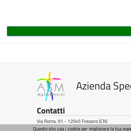
à
q
u
-
e
V
s
S
t
a
e
o
z
l
s
i
i
Azienda Spec
u
o
t
n
o
t
e
Contatti
-
V
a
A
Via Roma, 91 - 12045 Fossano (CN)
a
Telefono:
0172-636135
Questo sito usa i cookie per migliorare la tua esp