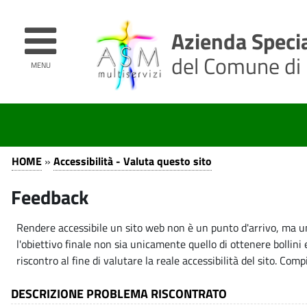
v
v
a
a
Azienda Specia
i
i
a
a
del Comune di
MENU
l
l
c
m
o
e
n
n
t
u
A
A
e
p
HOME
»
Accessibilità - Valuta questo sito
n
r
c
c
u
i
Feedback
c
t
n
o
c
e
c
Rendere accessibile un sito web non è un punto d'arrivo, ma u
p
i
l'obiettivo finale non sia unicamente quello di ottenere bollini
s
r
p
riscontro al fine di valutare la reale accessibilità del sito. Com
e
i
a
s
n
l
DESCRIZIONE PROBLEMA RISCONTRATO
i
c
e