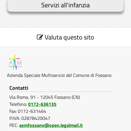
Servizi all'infanzia
S
e
Valuta questo sito
z
i
o
n
e
V
Azienda Speciale Multiservizi del Comune di Fossano
a
l
Contatti
u
Via Roma, 91 - 12045 Fossano (CN)
t
a
Telefono:
0172-636135
z
Fax: 0172-631464
i
P.IVA: 02878420047
o
PEC:
asmfossano@open.legalmail.it
n