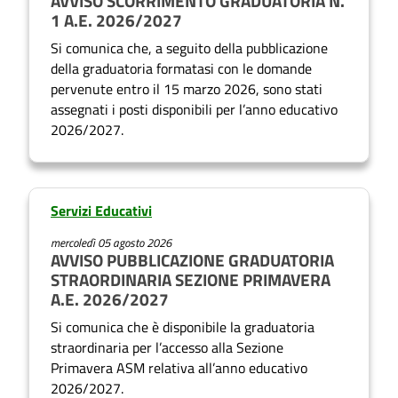
AVVISO SCORRIMENTO GRADUATORIA N.
e
l
1 A.E. 2026/2027
t
r
Si comunica che, a seguito della pubblicazione
i
della graduatoria formatasi con le domande
v
pervenute entro il 15 marzo 2026, sono stati
s
i
assegnati i posti disponibili per l’anno educativo
e
2026/2027.
z
r
i
v
i
Servizi Educativi
z
mercoledì 05 agosto 2026
AVVISO PUBBLICAZIONE GRADUATORIA
i
STRAORDINARIA SEZIONE PRIMAVERA
A.E. 2026/2027
Si comunica che è disponibile la graduatoria
straordinaria per l’accesso alla Sezione
Primavera ASM relativa all’anno educativo
2026/2027.