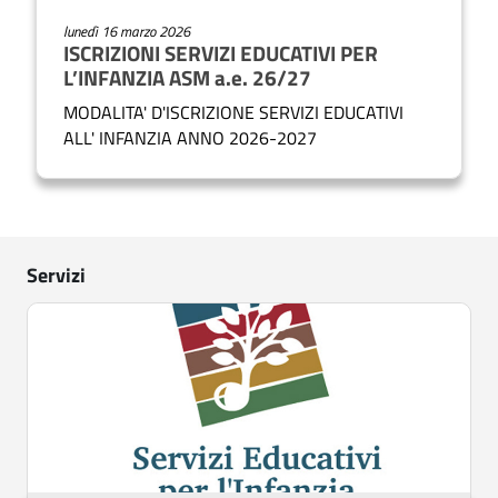
lunedì 16 marzo 2026
ISCRIZIONI SERVIZI EDUCATIVI PER
L’INFANZIA ASM a.e. 26/27
MODALITA' D'ISCRIZIONE SERVIZI EDUCATIVI
ALL' INFANZIA ANNO 2026-2027
S
e
Servizi
r
v
i
z
i