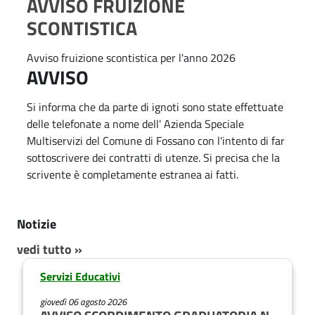
e
AVVISO FRUIZIONE
e
z
i
.
SCONTISTICA
i
c
p
n
o
a
d
i
n
Avviso fruizione scontistica per l'anno 2026
l
e
AVVISO
a
a
e
N
S
o
l
Si informa che da parte di ignoti sono state effettuate
t
p
delle telefonate a nome dell' Azienda Speciale
i
e
Multiservizi del Comune di Fossano con l'intento di far
z
e
i
sottoscrivere dei contratti di utenze. Si precisa che la
M
c
e
scrivente è completamente estranea ai fatti.
u
i
a
l
Notizie
l
t
vedi tutto »
e
i
Servizi Educativi
M
s
u
giovedì 06 agosto 2026